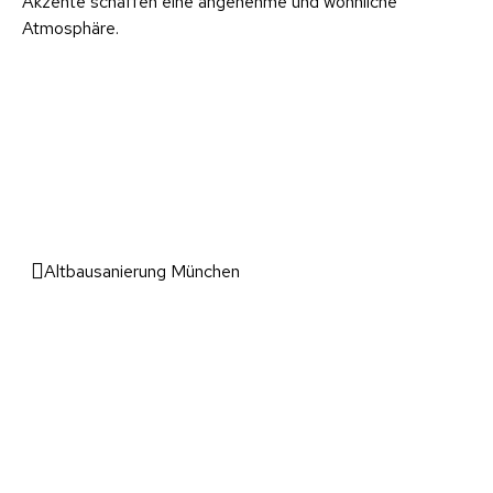
Akzente schaffen eine angenehme und wohnliche
Atmosphäre.
Altbausanierung München